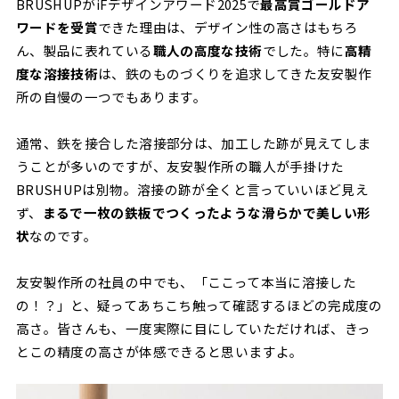
BRUSHUPがiFデザインアワード2025で
最高賞ゴールドア
ワードを受賞
できた理由は、デザイン性の高さはもちろ
ん、製品に表れている
職人の高度な技術
でした。特に
高精
度な溶接技術
は、鉄のものづくりを追求してきた友安製作
所の自慢の一つでもあります。
通常、鉄を接合した溶接部分は、加工した跡が見えてしま
うことが多いのですが、友安製作所の職人が手掛けた
BRUSHUPは別物。溶接の跡が全くと言っていいほど見え
ず、
まるで一枚の鉄板でつくったような滑らかで美しい形
状
なのです。
友安製作所の社員の中でも、「ここって本当に溶接した
の！？」と、疑ってあちこち触って確認するほどの完成度の
高さ。皆さんも、一度実際に目にしていただければ、きっ
とこの精度の高さが体感できると思いますよ。