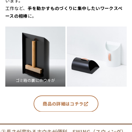
います。
工作など、
手を動かすものづくりに集中したいワークスペ
ースの相棒
に。
ゴミ箱の裏にホウキが
商品の詳細はコチラ
③
長さが変わるホウキが便利
SWING（スウィング）