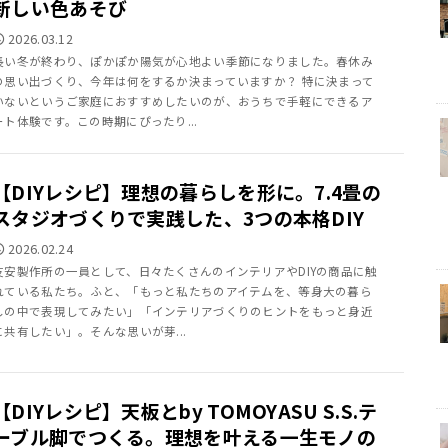
新しい色あそび
2026.03.12
長い冬が終わり、ぽかぽか陽気が心地よい季節になりました。春休み
の思い出づくり、今年は何をするか決まっていますか？ 特に決まって
いないというご家庭におすすめしたいのが、おうちで手軽にできるア
ート体験です。この時期にぴったり...
【DIYレシピ】理想の暮らしを形に。7.4畳の
スタジオづくりで実践した、3つの本格DIY
2026.02.24
友安製作所の一員として、日々たくさんのインテリアやDIYの商品に触
れている私たち。ふと、「もっと私たちのアイテムを、等身大の暮ら
しの中で表現してみたい」「インテリアづくりのヒントをもっと身近
に共有したい」。そんな思いが芽...
【DIYレシピ】天板とby TOMOYASU S.S.テ
ーブル脚でつくる。理想を叶える一生モノの