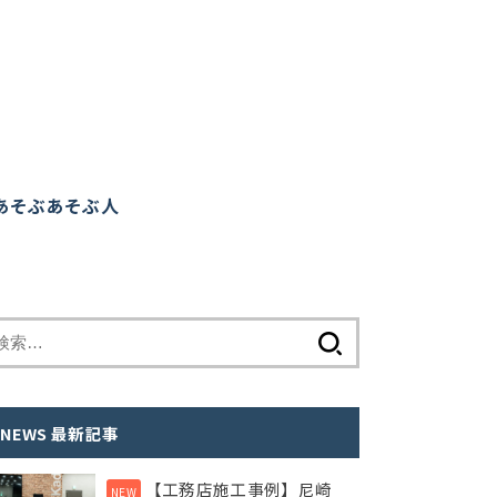
あそぶ
あそぶ人
検
索
:
NEWS 最新記事
【工務店施工事例】尼崎