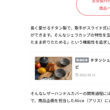
友安製作
商品
長く愛せるチタン製で、取手がスライド式
ができます。そんなシェラカップの特性を
たまま折りたためる」という機能性を追求
チタンシェ
ピ
2022.03.11
そんなレザーハンドルカバーの開発過程に
で、商品企画を担当したAlice（アリス）