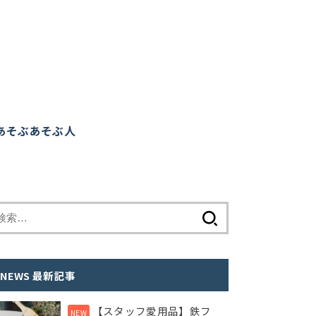
あそぶ
あそぶ人
検
索
:
NEWS 最新記事
【スタッフ愛用品】鉄フ