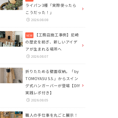
ライパン3種「実際使ったら
こうだった！」
2026.08.08
【工務店施工事例】尼崎
の歴史を紡ぎ、新しいアイデ
アが生まれる場所へ
2026.08.07
折りたためる壁面収納。「by
TOMOYASU S.S.」からスイン
グ式ハンガーバーが登場【DIY
実践レポ付き】
2026.08.05
職人の手仕事を丸ごと展示！