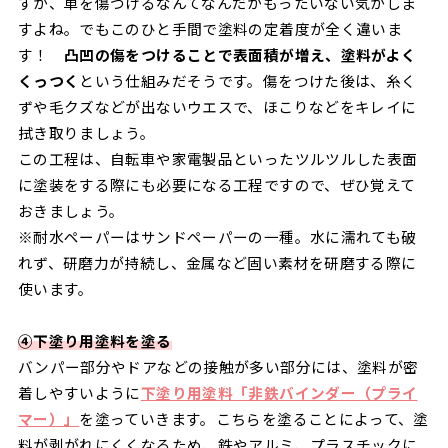
すが、車を傷つけるなんてなんだかもったいない気がしま
すよね。でもこのひと手間で塗料の定着度が全く違いま
す！
凸凹の傷をつけることで表面積が増え、塗料がよく
くっつく
という仕組みだそうです。傷をつけた後は、糸く
ずや毛クズなどが出ないウエスで、ほこりなどをキレイに
拭き取りましょう。
この工程は、自転車や家電製品といったツルツルした表面
に塗装をする際にも必要になる工程ですので、ぜひ覚えて
おきましょう。
※耐水ペーパーはサンドペーパーの一種。水に濡れても破
れず、研磨力が持続し、金属など固い素材を研磨する際に
使います。
➃下塗り用塗料を塗る
バンパー部分やドアなどの接触が多い部分には、塗料が密
着しやすいように
下塗り用塗料「非鉄バインダー（プライ
マー）」
を塗っていきます。こちらを塗ることによって、塗
料が剥がれにくくなるため、鉄やアルミ、プラスチックに