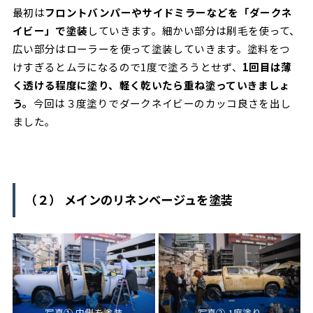
最初は
フロントバンパーやサイドミラーなどを「ダークネ
イビー」で塗装
していきます。細かい部分は刷毛を使って、
広い部分はローラーを使って塗装していきます。塗料をつ
けすぎるとムラになるので1度で塗ろうとせず、
1回目は薄
く透ける程度に塗り、軽く乾いたら重ね塗っていきましょ
う。
今回は３度塗りでダークネイビーのカッコ良さを出し
ました。
（２） メインのリネンベージュを塗装
写真➀ 内側を塗装
写真➁ 1度塗り