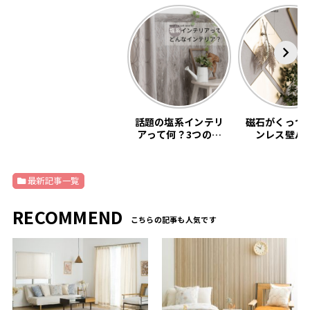
話題の塩系インテリ
磁石がくっつ
アって何？3つの基
ンレス壁パ
本教えます。
「SNiON
最新記事一覧
RECOMMEND