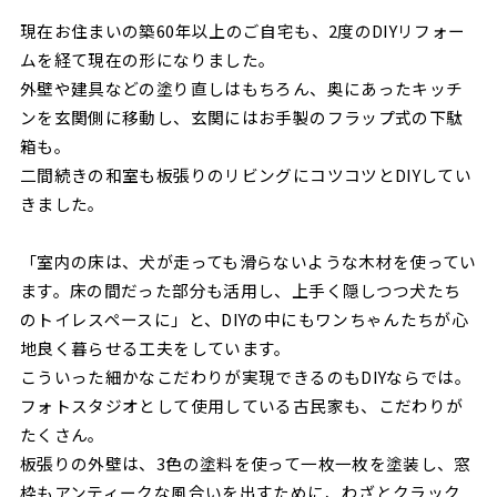
現在お住まいの築60年以上のご自宅も、2度のDIYリフォー
ムを経て現在の形になりました。
外壁や建具などの塗り直しはもちろん、奥にあったキッチ
ンを玄関側に移動し、玄関にはお手製のフラップ式の下駄
箱も。
二間続きの和室も板張りのリビングにコツコツとDIYしてい
きました。
「室内の床は、犬が走っても滑らないような木材を使ってい
ます。床の間だった部分も活用し、上手く隠しつつ犬たち
のトイレスペースに」と、DIYの中にもワンちゃんたちが心
地良く暮らせる工夫をしています。
こういった細かなこだわりが実現できるのもDIYならでは。
フォトスタジオとして使用している古民家も、こだわりが
たくさん。
板張りの外壁は、3色の塗料を使って一枚一枚を塗装し、窓
枠もアンティークな風合いを出すために、わざとクラック