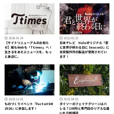
2026.01.14
2022.02.25
【サイトリニューアルのお知ら
日本テレビ Huluオリジナル『君
せ】紙もWebも「Ttimes」へ！
と世界が終わる日に Season3』に
生きるをあそぶニュースを、もっ
友安製作所の製品が使用されてい
と身近に。
ます！
2020.12.01
2025.04.02
ものづくりイベント『FactorISM
ダイソーのフェイクグリーンはバ
2020』に参加します！
レる？100均と専門店のリアルな違
いを比較検証