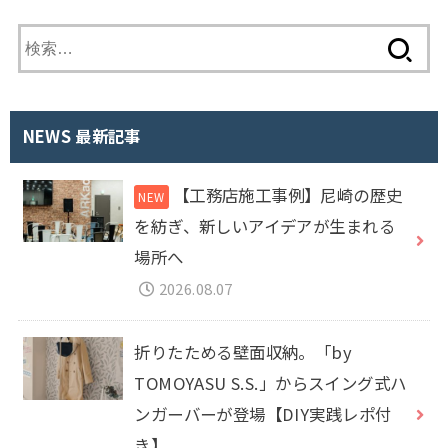
検
索
:
NEWS 最新記事
【工務店施工事例】尼崎の歴史
を紡ぎ、新しいアイデアが生まれる
場所へ
2026.08.07
折りたためる壁面収納。「by
TOMOYASU S.S.」からスイング式ハ
ンガーバーが登場【DIY実践レポ付
き】