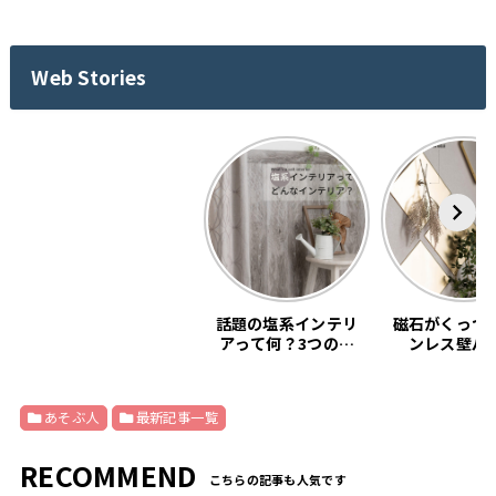
Web Stories
話題の塩系インテリ
磁石がくっつ
アって何？3つの基
ンレス壁パ
本教えます。
「SNiON
あそぶ人
最新記事一覧
RECOMMEND