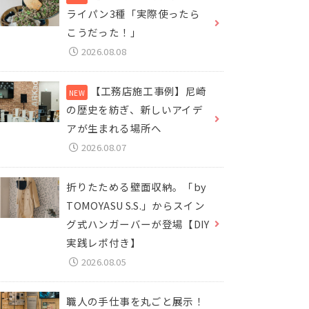
ライパン3種「実際使ったら
こうだった！」
2026.08.08
【工務店施工事例】尼崎
の歴史を紡ぎ、新しいアイデ
アが生まれる場所へ
2026.08.07
折りたためる壁面収納。「by
TOMOYASU S.S.」からスイン
グ式ハンガーバーが登場【DIY
実践レポ付き】
2026.08.05
職人の手仕事を丸ごと展示！