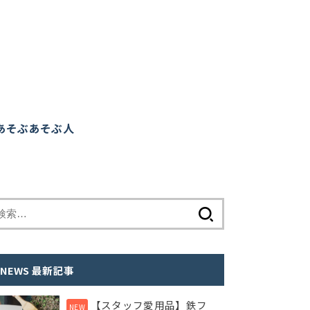
あそぶ
あそぶ人
検
索
:
NEWS 最新記事
【スタッフ愛用品】鉄フ