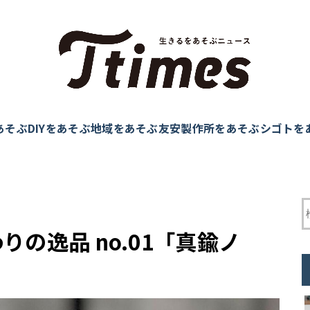
あそぶ
DIYをあそぶ
地域をあそぶ
友安製作所をあそぶ
シゴトを
こだわりの逸品 no.01「真鍮ノ