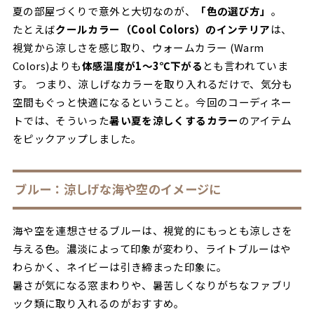
夏の部屋づくりで意外と大切なのが、
「色の選び方」
。
たとえば
クールカラー（Cool Colors）のインテリア
は、
視覚から涼しさを感じ取り、ウォームカラー (Warm
Colors)よりも
体感温度が1〜3℃下がる
とも言われていま
す。 つまり、涼しげなカラーを取り入れるだけで、気分も
空間もぐっと快適になるということ。今回のコーディネー
トでは、そういった
暑い夏を涼しくするカラー
のアイテム
をピックアップしました。
ブルー：涼しげな海や空のイメージに
海や空を連想させるブルーは、視覚的にもっとも涼しさを
与える色。濃淡によって印象が変わり、ライトブルーはや
わらかく、ネイビーは引き締まった印象に。
暑さが気になる窓まわりや、暑苦しくなりがちなファブリ
ック類に取り入れるのがおすすめ。