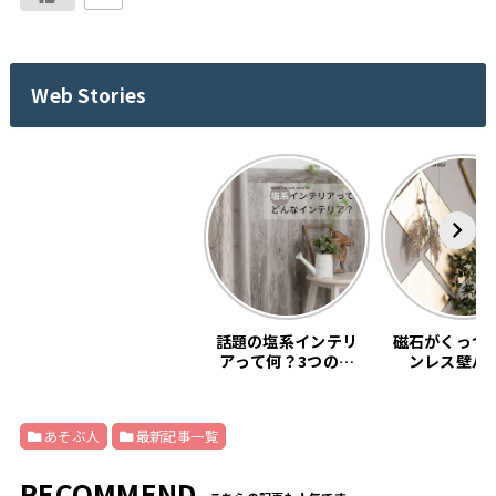
Web Stories
話題の塩系インテリ
磁石がくっつ
アって何？3つの基
ンレス壁パ
本教えます。
「SNiON
あそぶ人
最新記事一覧
RECOMMEND