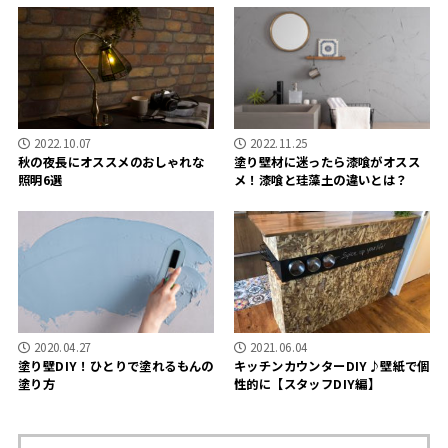
2022.10.07
2022.11.25
秋の夜長にオススメのおしゃれな
塗り壁材に迷ったら漆喰がオスス
照明6選
メ！漆喰と珪藻土の違いとは？
2020.04.27
2021.06.04
塗り壁DIY！ひとりで塗れるもんの
キッチンカウンターDIY♪壁紙で個
塗り方
性的に【スタッフDIY編】