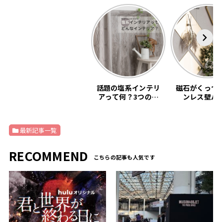
話題の塩系インテリ
磁石がくっつ
アって何？3つの基
ンレス壁パ
本教えます。
「SNiON
最新記事一覧
RECOMMEND