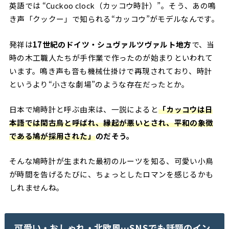
英語では “Cuckoo clock（カッコウ時計）”。そう、あの鳴
き声「クックー」で知られる“カッコウ”がモデルなんです。
発祥は
17世紀のドイツ・シュヴァルツヴァルト地方
で、当
時の木工職人たちが手作業で作ったのが始まりといわれて
います。鳴き声も音も機械仕掛けで再現されており、時計
というより“小さな劇場”のような存在だったとか。
日本で鳩時計と呼ぶ由来は、一説によると
「カッコウは日
本語では閑古鳥と呼ばれ、縁起が悪いとされ、平和の象徴
である鳩が採用された」
のだそう。
そんな鳩時計が生まれた最初のルーツを知る、可愛い小鳥
が時間を告げるたびに、ちょっとしたロマンを感じるかも
しれませんね。
可愛い・おしゃれ・北欧風…SNSでも話題のイン