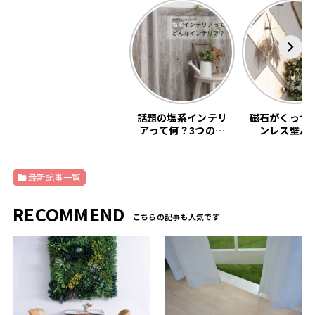
話題の塩系インテリ
磁石がくっつ
アって何？3つの基
ンレス壁パ
本教えます。
「SNiON
最新記事一覧
RECOMMEND