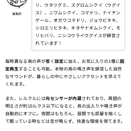
リ、ウタツグミ、ズグロムシクイ（ウグイ
ス）、ニワムシクイ、コマドリ、ナイチン
編集部
ゲール、オガワコマドリ、ジョウビタキ、
シロエリヒタキ、キタヤナギムシクイ、モ
リヒバリ、ニシコウライウグイスが録音さ
れています！
毎時異なる鳥の声が響く
設定
に加え、お気に入りの1種に
固
定再生
することも可能。本物の鳥の鳴き声を録音した自然
なサウンドが、暮らしの中にやさしいアクセントを添えて
くれます。
また、レルクルには
光センサーが内蔵
されており、周囲の
明るさが約10ルクス以下になると、鳥の出入りや鳴き声が
自動的にオフに。夜間はもちろん、昼間でも部屋を暗くし
て眠っている時などは音が鳴らず、快適な環境を保てます。