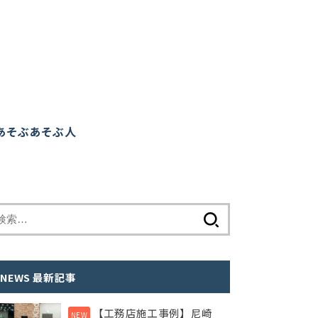
あそぶ
あそぶ人
検
索
:
NEWS 最新記事
【工務店施工事例】尼崎