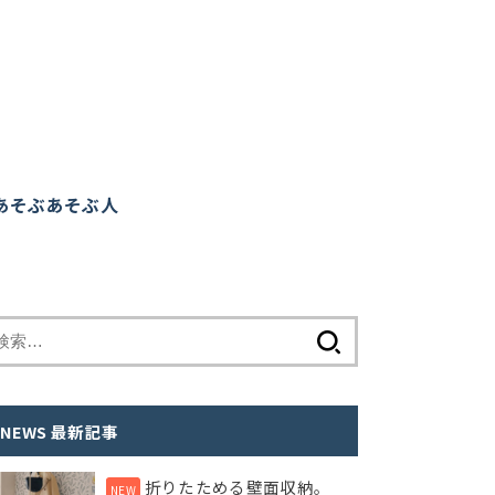
あそぶ
あそぶ人
検
索
:
NEWS 最新記事
折りたためる壁面収納。