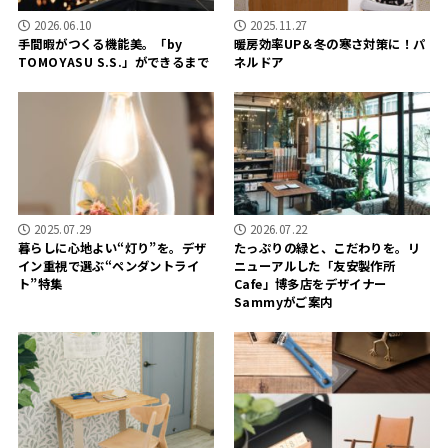
2026.06.10
2025.11.27
手間暇がつくる機能美。「by
暖房効率UP＆冬の寒さ対策に！パ
TOMOYASU S.S.」ができるまで
ネルドア
2025.07.29
2026.07.22
暮らしに心地よい“灯り”を。デザ
たっぷりの緑と、こだわりを。リ
イン重視で選ぶ“ペンダントライ
ニューアルした「友安製作所
ト”特集
Cafe」博多店をデザイナー
Sammyがご案内