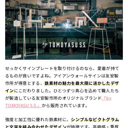
せっかくサインプレートを取り付けるのなら、愛着が持て
るものが良いですよね。アイアンウォールサインは友安製
作所が得意とする、
鉄素材の魅力を最大限に活かしたデザ
イン
にこだわりました。ひとつずつ真心を込めて職人たち
が製造している友安製作所のオリジナルブランド
「by
TOMOYASU S.S.」
から販売されています。
強度と加工性に優れた鉄素材に、
シンプルなピクトグラム
と文字を組み合わせたデザイン
が特徴です。高級感・重厚