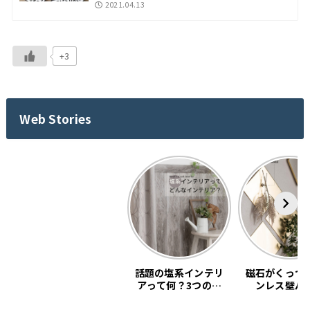
2021.04.13
+3
Web Stories
話題の塩系インテリ
磁石がくっつ
アって何？3つの基
ンレス壁パ
本教えます。
「SNiON