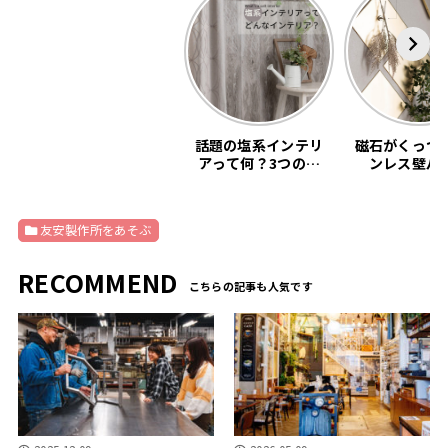
話題の塩系インテリ
磁石がくっつ
アって何？3つの基
ンレス壁パ
本教えます。
「SNiON
友安製作所をあそぶ
RECOMMEND