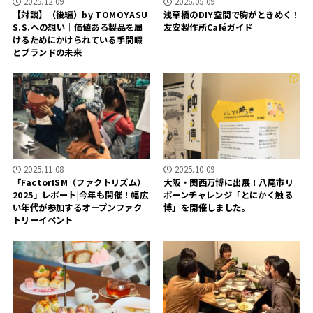
2025.12.09
2026.05.09
【対談】（後編）by TOMOYASU
浅草橋のDIY空間で胸がときめく！
S.S.への想い｜価値ある製品を届
友安製作所Caféガイド
けるためにかけられている手間暇
とブランドの未来
2025.11.08
2025.10.09
「FactorISM（ファクトリズム）
大阪・関西万博に出展！八尾市リ
2025」レポート|今年も開催！幅広
ボーンチャレンジ「とにかく触る
い年代が参加するオープンファク
博」を開催しました。
トリーイベント