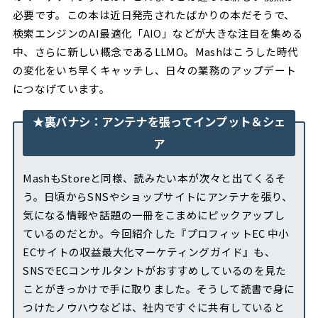
必要です。この本は近日発売されたばかりの本だそうで、
検索エンジンのAI最適化「AIO」などが大きな注目を集める
中、さらに新しい概念であるLLMO。Mashはこうした時代
の変化をいち早くキャッチし、日々の業務のアップデート
につなげています。
★裏バナシ：アンテナを張ってインプット＆シェ
ア
MashもStoreと同様、読みたい本が次々と出てくるそ
う。日頃からSNSやショップサイトにアンテナを張り、
気になる情報や話題の一冊をこまめにピックアップし
ているのだとか。今回紹介した『プロフィットEC 中小
ECサイトの収益最大化マーケティングガイド』も、
SNSでECコンサルタントがおすすめしているのを見た
ことがきっかけで手に取りました。そうして読書で身に
つけたノウハウなどは、社内ですぐに共有していると