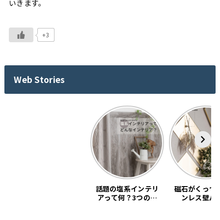
いきます。
+3
Web Stories
話題の塩系インテリ
磁石がくっつ
アって何？3つの基
ンレス壁パ
本教えます。
「SNiON