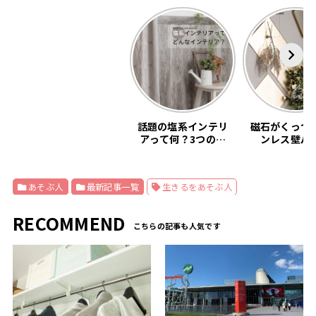
話題の塩系インテリ
磁石がくっつ
アって何？3つの基
ンレス壁パ
本教えます。
「SNiON
あそぶ人
最新記事一覧
生きるをあそぶ人
RECOMMEND