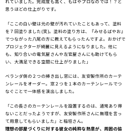
れていました。完成度も高く、もはやプロなのでは！？と
思うほどの仕上がりです。
「ここの白い壁は元の壁が汚れていたこともあって、塗料
を７回塗りました(笑)。塗料の塗り方は、『みせるばやお』
でつながった八尾の方に教えてもらったんですよ。おかげで
プロジェクターが綺麗に見えるようになりました。他に
も、知り合いの電気屋さんや左官屋さんにも助けてもら
い、大満足できる空間に仕上がりました」
ベランダ側の２つの掃き出し窓には、友安製作所のカーテ
ンレールをオーダー。窓２つを１本のカーテンレールでつ
なぐことで一体感を演出しました。
「この長さのカーテンレールを設置するのは、通常あり得
ないことだったようですが、友安製作所さんに無理を言っ
て用意してもらいました」と稲垣さん。
理想の部屋づくりに対する彼女の純粋な熱意が、周囲の協