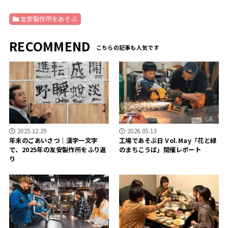
友安製作所をあそぶ
RECOMMEND
2025.12.29
2026.05.13
年末のごあいさつ｜漢字一文字
工場であそぶ日 Vol.May「花と緑
で、2025年の友安製作所をふり返
のまちこうば」開催レポート
り