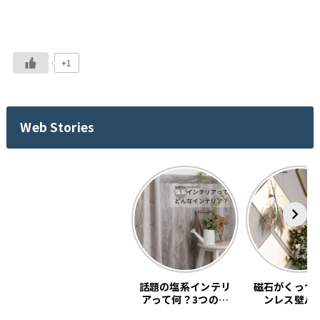
+1
Web Stories
話題の塩系インテリ
磁石がくっつ
アって何？3つの基
ンレス壁パ
本教えます。
「SNiON