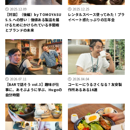
2025.12.09
2025.12.25
【対談】（後編）by TOMOYASU
レンタルスペース使ってみた！プラ
S.S.への想い｜価値ある製品を届
イベート感たっぷりの忘年会
けるためにかけられている手間暇
とブランドの未来
2026.07.11
2026.04.04
【BARで話そう vol.3】趣味が仕
コーヒーにうるさくなる？友安製
事に。あそぶように学ぶ、Hugoの
作所あるある16選
自分時間