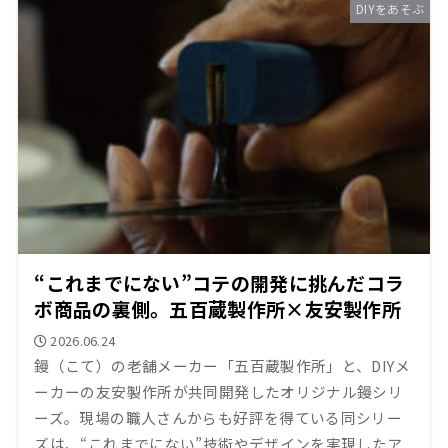
DIYをあそぶ
“これまでにない”コテの開発に挑んだコラ
ボ商品の裏側。五百蔵製作所×友安製作所
2026.06.24
鏝（こて）の老舗メーカー「五百蔵製作所」と、DIYメ
ーカーの友安製作所が共同開発したオリジナル鏝シリ
ーズ。現場の職人さんからも好評を得ている同シリー
ズは、“これまでにない”技術やデザインを実現したア