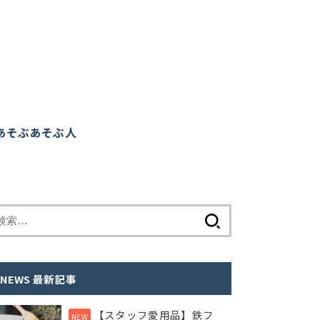
あそぶ
あそぶ人
検
索
:
NEWS 最新記事
【スタッフ愛用品】鉄フ