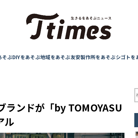
あそぶ
DIYをあそぶ
地域をあそぶ
友安製作所をあそぶ
シゴトを
ンドが「by TOMOYASU
アル