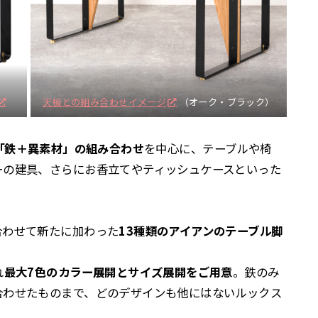
天板との組み合わせイメージ
（オーク・ブラック）
「鉄＋異素材」の組み合わせ
を中心に、テーブルや椅
ーの建具、さらにお香立てやティッシュケースといった
合わせて新たに加わった
13種類のアイアンのテーブル脚
れ
最大7色のカラー展開とサイズ展開をご用意
。鉄のみ
合わせたものまで、どのデザインも他にはないルックス