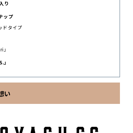
入り
ナップ
ウッドタイプ
ri」
S.」
た想い