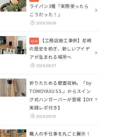
ライパン3種「実際使ったら
こうだった！」
2026.08.08
【工務店施工事例】尼崎
の歴史を紡ぎ、新しいアイデ
アが生まれる場所へ
2026.08.07
折りたためる壁面収納。「by
TOMOYASU S.S.」からスイン
グ式ハンガーバーが登場【DIY
実践レポ付き】
2026.08.05
職人の手仕事を丸ごと展示！