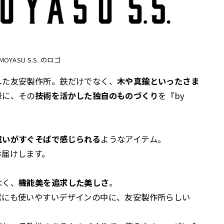
MOYASU S.S. のロゴ
した友安製作所。鉄だけでなく、
木や真鍮といったさま
景に、その
技術を活かした独自のものづくり
を『by
遣いがすぐそばで感じられる
ようなアイテム。
お届けします。
なく、
機能美を追求した美しさ
。
常にも使いやすいデザインの中に、友安製作所らしい