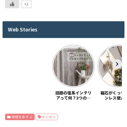
+1
Web Stories
話題の塩系インテリ
磁石がくっつ
アって何？3つの基
ンレス壁パ
本教えます。
「SNiON
地域をあそぶ
カシカシ