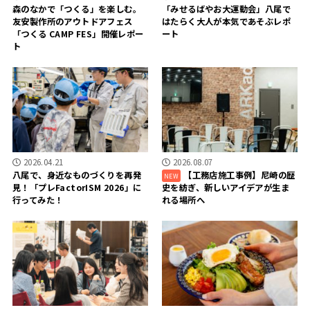
森のなかで「つくる」を楽しむ。
「みせるばやお大運動会」八尾で
友安製作所のアウトドアフェス
はたらく大人が本気であそぶレポ
「つくる CAMP FES」開催レポー
ート
ト
2026.04.21
2026.08.07
八尾で、身近なものづくりを再発
【工務店施工事例】尼崎の歴
見！「プレFactorISM 2026」に
史を紡ぎ、新しいアイデアが生ま
行ってみた！
れる場所へ